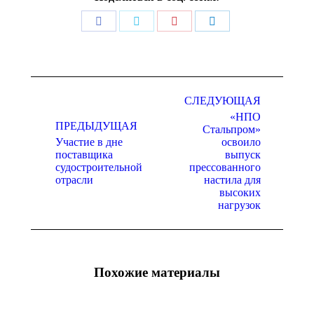
Поделиться
Поделиться
Поделиться
Поделиться
в
в
в
в
Facebook
Twitter
Pinterest
LinkedIn
Навигация
СЛЕДУЮЩАЯ
по
«НПО
записям
ПРЕДЫДУЩАЯ
Стальпром»
Участие в дне
освоило
поставщика
выпуск
Предыдущая
Следующая
судостроительной
прессованного
запись:
запись:
отрасли
настила для
высоких
нагрузок
Похожие материалы