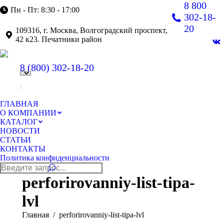
8 800
Пн - Пт: 8:30 - 17:00
302-18-
20
109316, г. Москва, Волгоградский проспект,
42 к23. Печатники район
В
pa
8 (800)
302-18-20
op
in
n
w
ГЛАВНАЯ
О КОМПАНИИ
КАТАЛОГ
НОВОСТИ
СТАТЬИ
КОНТАКТЫ
Политика конфиденциальности
Поиск:
perforirovanniy-list-tipa-
lvl
Вы здесь:
Главная
perforirovanniy-list-tipa-lvl