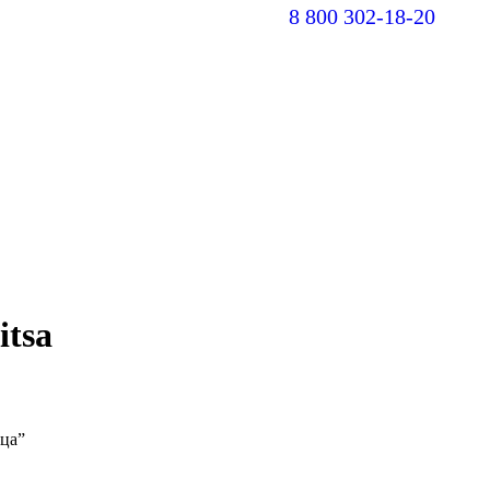
8 800 302-18-20
В
pa
op
in
n
w
itsa
ца”