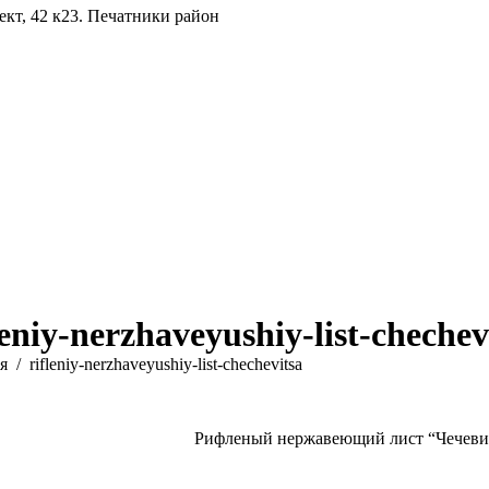
ект, 42 к23. Печатники район
leniy-nerzhaveyushiy-list-chechev
сь:
я
rifleniy-nerzhaveyushiy-list-chechevitsa
Рифленый нержавеющий лист “Чечеви