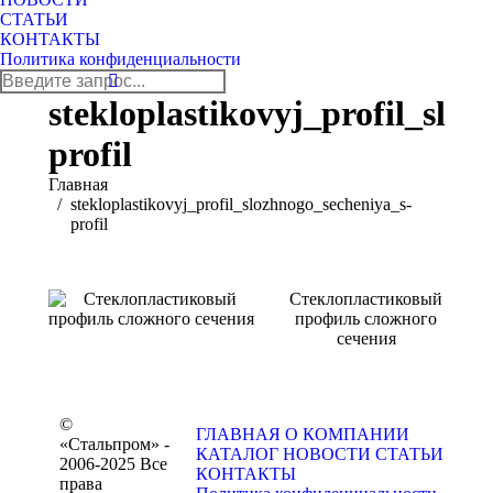
СТАТЬИ
КОНТАКТЫ
Политика конфиденциальности
Поиск:
stekloplastikovyj_profil_slo
profil
Вы здесь:
Главная
stekloplastikovyj_profil_slozhnogo_secheniya_s-
profil
Стеклопластиковый
профиль сложного
сечения
©
ГЛАВНАЯ
О КОМПАНИИ
«Стальпром» -
КАТАЛОГ
НОВОСТИ
СТАТЬИ
2006-2025 Все
КОНТАКТЫ
права