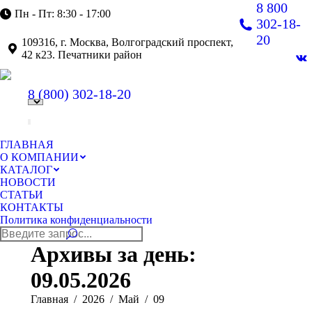
8 800
Пн - Пт: 8:30 - 17:00
302-18-
20
109316, г. Москва, Волгоградский проспект,
42 к23. Печатники район
В
pa
8 (800)
302-18-20
op
in
n
w
ГЛАВНАЯ
О КОМПАНИИ
КАТАЛОГ
НОВОСТИ
СТАТЬИ
КОНТАКТЫ
Политика конфиденциальности
Поиск:
Архивы за день:
09.05.2026
Вы здесь:
Главная
2026
Май
09