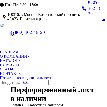
8 800
Пн - Пт: 8:30 - 17:00
302-18-
20
109316, г. Москва, Волгоградский проспект,
42 к23. Печатники район
В
pa
8 (800)
302-18-20
op
in
n
w
ГЛАВНАЯ
О КОМПАНИИ
КАТАЛОГ
НОВОСТИ
СТАТЬИ
КОНТАКТЫ
Политика конфиденциальности
Поиск:
Перфорированный лист
в наличии
Вы здесь:
Главная
Новости "Стальпром"