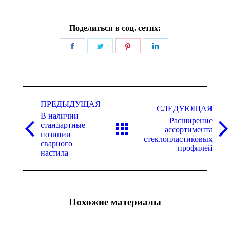
Поделиться в соц. сетях:
Поделиться
Поделиться
Поделиться
Поделиться
в
в
в
в
Facebook
Twitter
Pinterest
LinkedIn
Навигация
ПРЕДЫДУЩАЯ
по
СЛЕДУЮЩАЯ
В наличии
записям
Расширение
стандартные
ассортимента
Предыдущая
Следующая
позиции
стеклопластиковых
запись:
запись:
сварного
профилей
настила
Похожие материалы