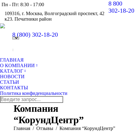
8 800
Пн - Пт: 8:30 - 17:00
302-18-20
109316, г. Москва, Волгоградский проспект, 42
к23. Печатники район
В
pa
8 (800)
302-18-20
op
in
n
w
ГЛАВНАЯ
О КОМПАНИИ
КАТАЛОГ
НОВОСТИ
СТАТЬИ
КОНТАКТЫ
Политика конфиденциальности
Поиск:
Компания
“КорундЦентр”
Вы здесь:
Главная
Отзывы
Компания “КорундЦентр”