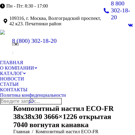
8 800
Пн - Пт: 8:30 - 17:00
302-18-
20
109316, г. Москва, Волгоградский проспект,
42 к23. Печатники район
В
pa
8 (800)
302-18-20
op
in
n
w
ГЛАВНАЯ
О КОМПАНИИ
КАТАЛОГ
НОВОСТИ
СТАТЬИ
КОНТАКТЫ
Политика конфиденциальности
Поиск:
Композитный настил ECO-FR
38x38x30 3666×1226 открытая
7040 вогнутая канавка
Главная
Композитный настил ECO-FR