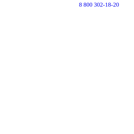
8 800 302-18-20
В
pa
op
in
n
w