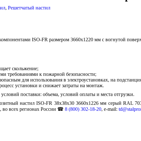
тил
,
Решетчатый настил
компонентами ISO-FR размером 3660х1220 мм с вогнутой поверх
ащает скольжение;
ыми требованиями к пожарной безопасности;
зопасным для использования в электроустановках, на подстанциях
процесс установки и снижает затраты на монтаж.
условий поставки: объема, условий оплаты и места отгрузки.
озитный настил ISO-FR 38х38х30 3660х1226 мм серый RAL 703
, во всех регионах России ☎
8 (800) 302-18-20
, e-mail:
td@stalpro