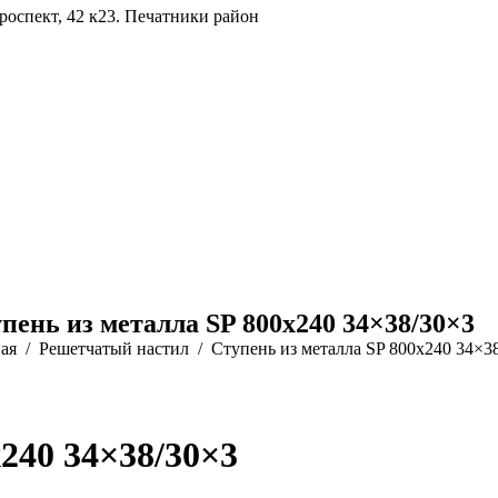
роспект, 42 к23. Печатники район
пень из металла SP 800х240 34×38/30×3
ая
Решетчатый настил
Ступень из металла SP 800х240 34×3
240 34×38/30×3