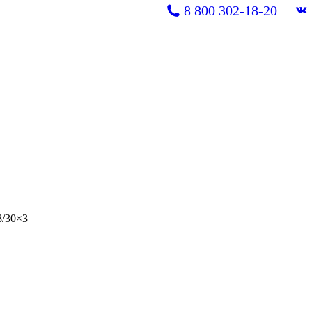
8 800 302-18-20
В
pa
op
in
n
w
8/30×3