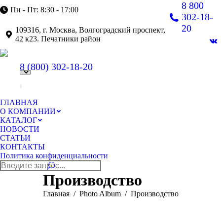
8 800
Пн - Пт: 8:30 - 17:00
302-18-
20
109316, г. Москва, Волгоградский проспект,
42 к23. Печатники район
В
pa
8 (800)
302-18-20
op
in
n
w
ГЛАВНАЯ
О КОМПАНИИ
КАТАЛОГ
НОВОСТИ
СТАТЬИ
КОНТАКТЫ
Политика конфиденциальности
Поиск:
Производство
Вы здесь:
Главная
Photo Album
Производство